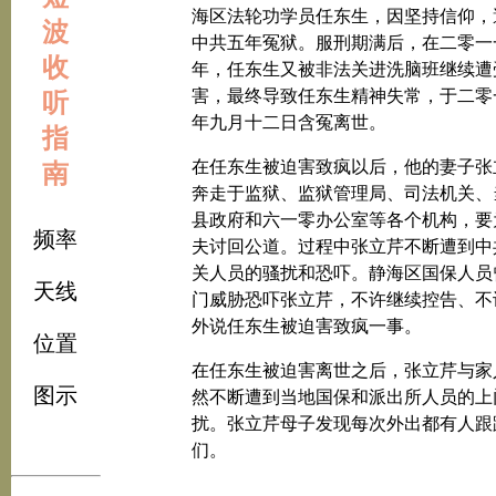
海区法轮功学员任东生，因坚持信仰，
波
中共五年冤狱。服刑期满后，在二零一
收
年，任东生又被非法关进洗脑班继续遭
害，最终导致任东生精神失常，于二零
听
年九月十二日含冤离世。
指
在任东生被迫害致疯以后，他的妻子张
南
奔走于监狱、监狱管理局、司法机关、
县政府和六一零办公室等各个机构，要
频率
夫讨回公道。过程中张立芹不断遭到中
关人员的骚扰和恐吓。静海区国保人员
天线
门威胁恐吓张立芹，不许继续控告、不
外说任东生被迫害致疯一事。
位置
在任东生被迫害离世之后，张立芹与家
图示
然不断遭到当地国保和派出所人员的上
扰。张立芹母子发现每次外出都有人跟
们。