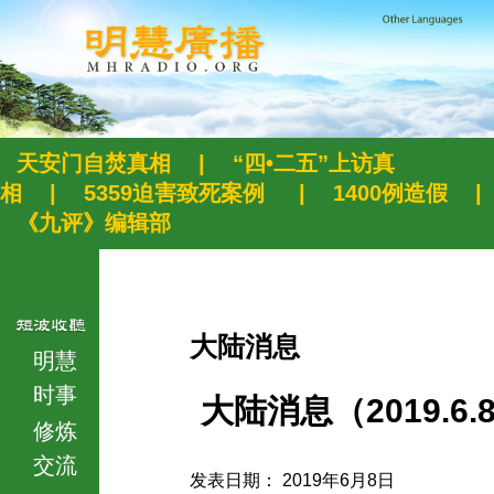
天安门自焚真相
|
“四•二五”上访真
相
|
5359迫害致死案例
|
1400例造假
|
《九评》编辑部
大陆消息
明慧
时事
大陆消息（2019.6.
修炼
交流
发表日期： 2019年6月8日