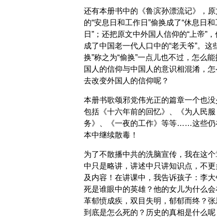
还有本册书中的《鲁滨孙漂流记》，原
的“安息日和工作日”偷换成了“休息日和
日”；还把原文中外国人信仰的“上帝”，
成了中国老一代人口中的“老天爷”。这些
换”称之为“偷换”一点儿也不过，怎么能
国人的信仰与中国人的意识相混淆，怎
去改变外国人的信仰呢？
本册书歌颂邪党伟光正的篇章一个也没
包括《十六年前的回忆》、《为人民服
务》、《一夜的工作》等等……这些仍
本中继续散毒！
为了不散播中共的洗脑宣传，我在这个
中只是略讲，讲述中只讲知识点，不更
及内容！在讲课中，我告诉孩子：李大
死是谁眼中的英雄？他的女儿为什么会
革郁愤成疾，双目失明，郁郁而终？张
到底是怎么死的？历史的真相是什么呢