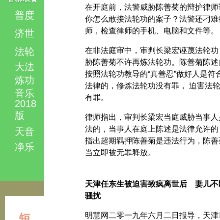
在开庭前，法警威胁陈善菊的辩护律师
普度
你怎么敢接法轮功的案子？法警还刁难
师，检查律师的手机、电脑和文件等。
济世
法轮
在非法庭审中，审判长梁宏诬蔑法轮功
胁陈善菊不许再炼法轮功。陈善菊陈述
大法
按照法轮功教导的“真善忍”做好人是符
炼功
法律的，修炼法轮功没有罪， 迫害法
音乐
有罪。
2018
版
律师指出，审判长梁宏当庭威胁当事人
法的，当事人在庭上陈述是法律允许的
天音
指出超期羁押陈善菊是违法行为，陈善
净乐
当立即被无罪释放。
天津任东生被迫害致疯离世后 妻儿不
骚扰
明慧网二零一九年六月二日报导，天津
短