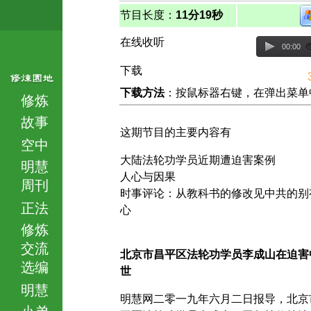
节目长度：
11分19秒
在线收听
00:00
下载
下载方法
：按鼠标器右键，在弹出菜单中选择
修炼
故事
这期节目的主要内容有
空中
大陆法轮功学员近期遭迫害案例
明慧
人心与因果
周刊
时事评论：从教科书的修改见中共的别
正法
心
修炼
交流
北京市昌平区法轮功学员李成山在迫害
选编
世
明慧
明慧网二零一九年六月二日报导，北京
小弟