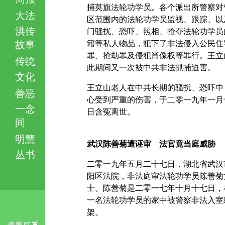
捕莫旗法轮功学员。各个派出所警察对
大法
区范围内的法轮功学员监视、跟踪、以
洪传
门骚扰、恐吓、照相、抢夺法轮功学员
故事
籍等私人物品，犯下了非法侵入公民住
罪、抢劫罪及侵犯肖像权等罪行。王立
传统
此期间又一次被中共非法抓捕迫害。
文化
王立山老人在中共长期的骚扰、恐吓中
善恶
心受到严重的伤害，于二零一九年一月
一念
日含冤离世。
间
明慧
武汉陈善菊遭诬审 法官竟当庭威胁
丛书
二零一九年五月二十七日，湖北省武汉
阳区法院，非法庭审法轮功学员陈善菊
士。陈善菊是二零一七年十月十七日，
一名法轮功学员的家中被警察非法入室
架。