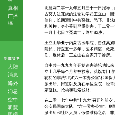
真相
明慧网二零一九年五月三十一日报导，
古莫力达瓦旗的法轮功学员王立山，因
广播
信仰，长期遭到中共骚扰、恐吓、非法
稿
和关押，身心受到严重伤害，于二零一
一月十七日含冤离世，终年83岁。
王立山毕业于内蒙古医学院，曾任莫旗
院长，行医五十多年，医术精湛，救死
伤。退休后，王立山在自家开了诊所。
自中共一九九九年开始迫害法轮功以来
大陆
立山几乎每个月都被抄家。莫旗专门迫
消息
轮功的非法组织“六一零办公室”和国保
海外
派出所、街道以及所在单位医院，经常
家骚扰、抢劫和勒索钱财。
消息
空中
在二零一七年中共“十九大”召开的前夕
公安局国保大队、“六一零办公室”、刑
明慧
派出所和社区人员，假借维稳之名，非
周报