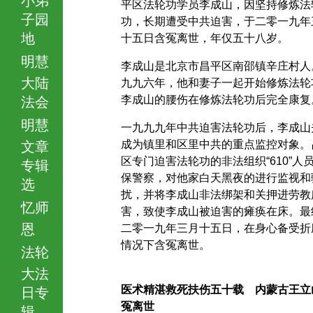
平区法轮功学员李成山，因坚持修炼法
子园
功，长期遭受中共迫害，于二零一九年
地
十五日含冤离世，年仅五十八岁。
明慧
李成山是北京市昌平区南邵镇辛庄村人
大陆
九九六年，他和妻子一起开始修炼法轮
李成山的腰伤在修炼法轮功后完全康复
法会
明慧
一九九九年中共迫害法轮功后，李成山
成为镇里和区里中共的重点监控对象。
文章
区专门迫害法轮功的非法组织“610”人
专辑
保警察，对他家白天黑夜的进行监视和
选
扰，并将李成山非法绑架和关押进劳教
忆师
害，致使李成山被迫害的瘫痪在床。最
恩
二零一九年三月十五日，在身心备受折
情况下含冤离世。
法轮
大法
医术精湛救死扶伤五十载 内蒙古王立
日专
冤离世
辑