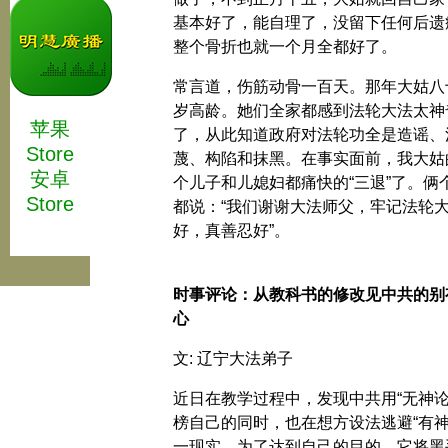
基本好了，能自理了，没留下任何后遗
整个骨折也就一个月全都好了。
常言道，伤筋动骨一百天。那年大姑八
岁高龄。她们全家都感到法轮大法太神
苹果
了，从此知道政府对法轮功全是造谣、
Store
蔑、构陷和抹黑。在事实面前，我大姑
安卓
个儿子和儿媳妇都痛快的“三退”了。俩
Store
都说：“我们谢谢大法师父，牢记法轮
好，真善忍好”。
时事评论：从教科书的修改见中共的别
心
文: 辽宁大法弟子
近日在教学过程中，发现中共用“无神论
榜自己的同时，也在想方设法逃避“有神
一现实，为了达到自己的目的，它将黑