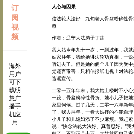
订
人心与因果
阅
信法轮大法好 九旬老人骨盆粉碎性骨
视
愈
频
作者：辽宁大法弟子丁莲
我大姑今年九十一岁，一到过年，我就
姑家拜年，我给她讲法轮功真相，一说
听进去了。但是她的俩个儿子因为受中
海外
党谎言毒害，只相信报纸电视上对法轮
用户
造谣宣传。
可下
载明
二零一五年年末，我大姑上楼时不小心
慧广
一跤，骨盆粉碎性骨折。她小儿子把她
家里伺候。过了几天，二零一六年新年
播手
了，我去拜年，一看大姑摔的不能自理
机应
小儿子和儿媳妇添了不少麻烦。我赶紧
用
说：“快念法轮大法好、真善忍好。”我
做了，不到正月十五，大姑就回自己家