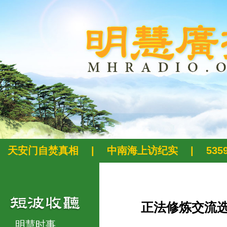
天安门自焚真相
|
中南海上访纪实
|
53
正法修炼交流
明慧时事