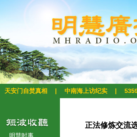
天安门自焚真相
|
中南海上访纪实
|
53
正法修炼交流
明慧时事