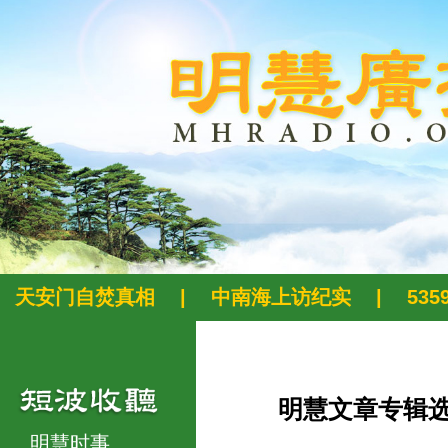
天安门自焚真相
|
中南海上访纪实
|
53
明慧文章专辑
明慧时事