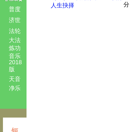
分
人生抉择
普度
济世
法轮
大法
炼功
音乐
2018
版
天音
净乐
短