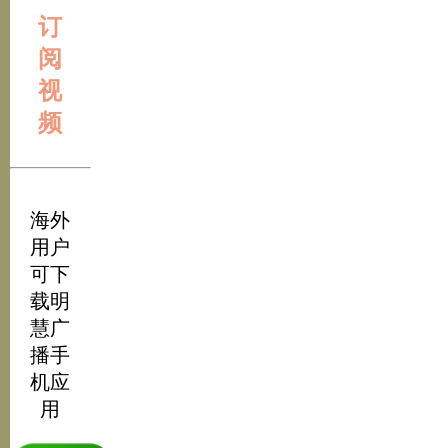
订
阅
视
频
海外
用户
可下
载明
慧广
播手
机应
用