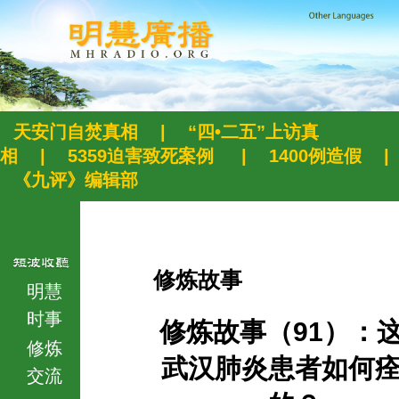
天安门自焚真相
|
“四•二五”上访真
相
|
5359迫害致死案例
|
1400例造假
|
《九评》编辑部
修炼故事
明慧
时事
修炼故事（91）：
修炼
武汉肺炎患者如何
交流