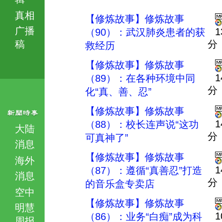
真相
【修炼故事】修炼故事
广播
1
（90）：武汉肺炎患者的获
稿
分
救经历
【修炼故事】修炼故事
1
（89）：在各种环境中同
分
化“真、善、忍”
【修炼故事】修炼故事
1
（88）：校长连声说“这功
大陆
分
可真神了”
消息
【修炼故事】修炼故事
海外
1
（87）：遵循“真善忍”打造
消息
分
的音乐盒专卖店
空中
【修炼故事】修炼故事
明慧
1
（86）：业务“白痴”成为科
周报