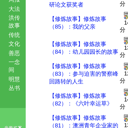
分
研论文获奖者
大法
洪传
【修炼故事】修炼故事
1
故事
（85）：我的父亲
分
传统
文化
【修炼故事】修炼故事
1
（84）：幼儿园园长的故事
善恶
分
一念
【修炼故事】修炼故事
间
1
（83）：参与迫害的警察峰
明慧
分
回路转的人生
丛书
【修炼故事】修炼故事
1
（82）：《六叶幸运草》
分
【修炼故事】修炼故事
1
（81）：澳洲青年企业家的