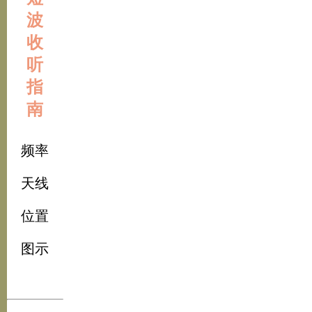
波
收
听
指
南
频率
天线
位置
图示