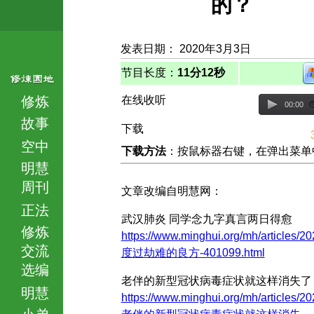
的？
发表日期： 2020年3月3日
节目长度：
11分12秒
修炼
在线收听
00:00
故事
下载
空中
下载方法
：按鼠标器右键，在弹出菜单中选择
明慧
周刊
文章改编自明慧网：
正法
武汉肺炎 同学念九字真言两日得愈
修炼
https://www.minghui.org/mh/articles/20
交流
度过劫难的良方-401099.html
选编
老伴的新型冠状病毒症状就这样消失了
明慧
https://www.minghui.org/mh/articles/20
小弟