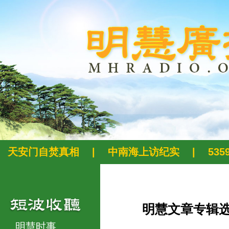
天安门自焚真相
|
中南海上访纪实
|
53
明慧文章专辑
明慧时事