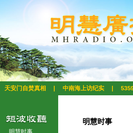
天安门自焚真相
|
中南海上访纪实
|
53
明慧时事
明慧时事