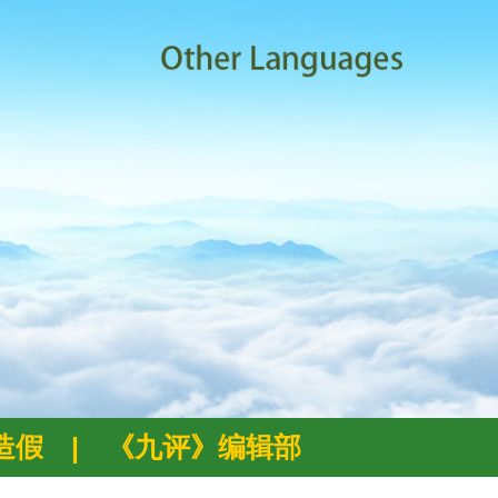
例造假
|
《九评》编辑部