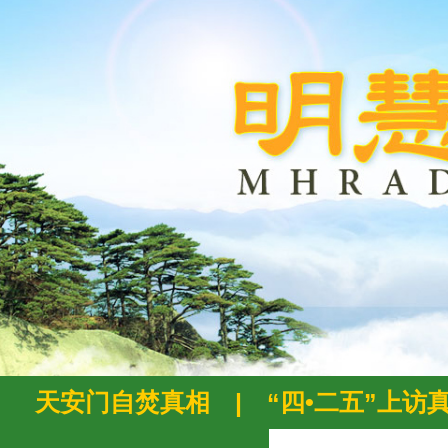
天安门自焚真相
|
“四•二五”上访