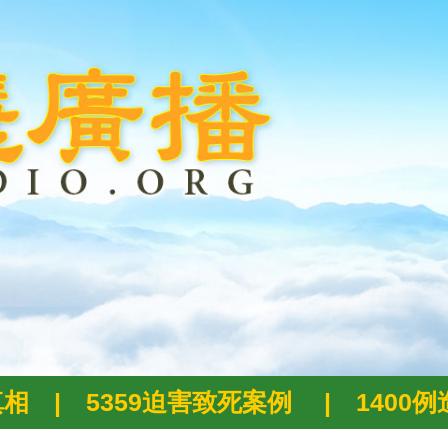
真相
|
5359迫害致死案例
|
1400