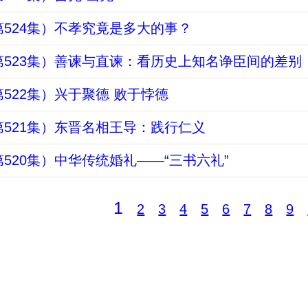
524集）不孝究竟是多大的事？
第523集）善谏与直谏：看历史上知名诤臣间的差别
522集）兴于聚德 败于悖德
521集）东晋名相王导：践行仁义
520集）中华传统婚礼——“三书六礼”
1
2
3
4
5
6
7
8
9