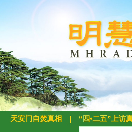
天安门自焚真相
|
“四•二五”上访