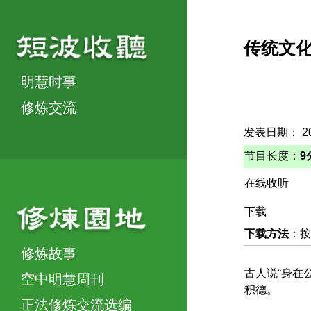
传统文
明慧时事
修炼交流
发表日期： 2
节目长度：
9
在线收听
下载
下载方法
：按
修炼故事
古人说“身在
空中明慧周刊
积德。
正法修炼交流选编