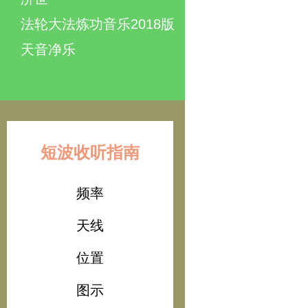
法轮大法炼功音乐2018版
天音净乐
短波收听指南
频率
天线
位置
图示