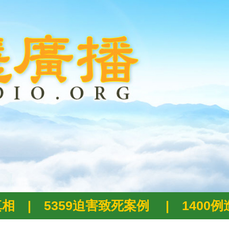
真相
|
5359迫害致死案例
|
1400