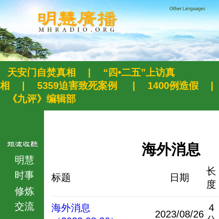
天安门自焚真相
|
“四•二五”上访真
相
|
5359迫害致死案例
|
1400例造假
|
《九评》编辑部
海外消息
明慧
长
时事
标题
日期
度
修炼
交流
海外消息
4
2023/08/26