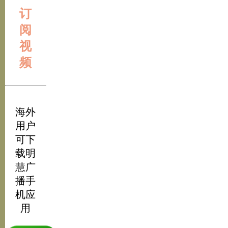
订
阅
视
频
海外
用户
可下
载明
慧广
播手
机应
用