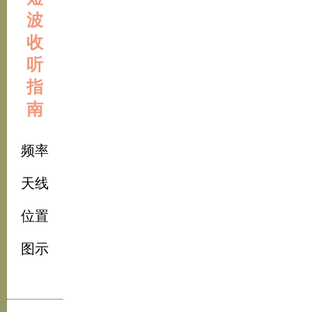
波
收
听
指
南
频率
天线
位置
图示