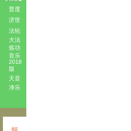
普度
济世
法轮
大法
炼功
音乐
2018
版
天音
净乐
短