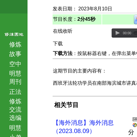
发表日期： 2023年8月10日
节目长度：
2分45秒
在线收听
00:00
修炼
下载
故事
下载方法
：按鼠标器右键，在弹出菜单中选择
空中
这期节目的主要内容有：
明慧
周刊
西班牙法轮功学员在南部海滨城市讲真
正法
修炼
相关节目
交流
选编
【海外消息】海外消息
明慧
（2023.08.09）
分
小弟