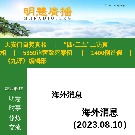
天安门自焚真相
|
“四•二五”上访真
相
|
5359迫害致死案例
|
1400例造假
|
《九评》编辑部
海外消息
明慧
时事
海外消息
修炼
（2023.08.10）
交流