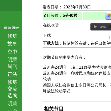
发表日期： 2023年7月30日
节目长度：
5分40秒
在线收听
00:00
修炼
下载
1
故事
下载方法
：按鼠标器右键，在弹出菜单中选择
空中
这期节目的主要内容有：
明慧
周刊
反迫害24週年 瑞士21政要声援法轮
反迫害24週年 印度民众和媒体声援支
正法
轮功
修炼
德国人权协会致信山东日照公安局长 
交流
释放法轮功学员
选编
明慧
相关节目
小弟