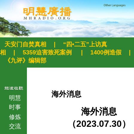
天安门自焚真相
|
“四•二五”上访真
相
|
5359迫害致死案例
|
1400例造假
|
《九评》编辑部
海外消息
明慧
时事
海外消息
修炼
（2023.07.30）
交流