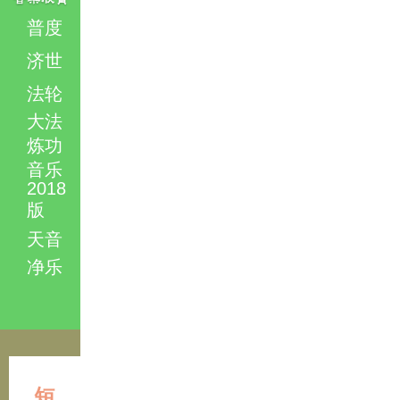
普度
济世
法轮
大法
炼功
音乐
2018
版
天音
净乐
短