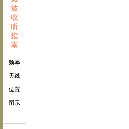
波
收
听
指
南
频率
天线
位置
图示