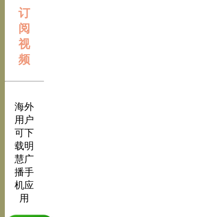
订
阅
视
频
海外
用户
可下
载明
慧广
播手
机应
用