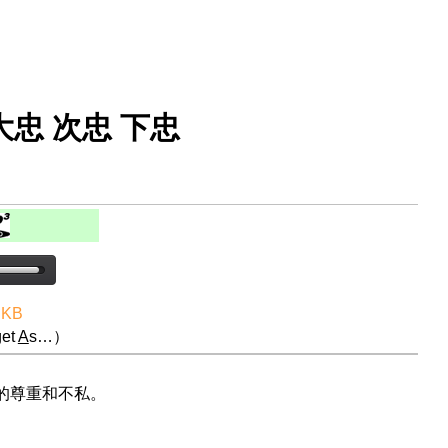
大忠 次忠 下忠
 KB
et
A
s…）
的尊重和不私。