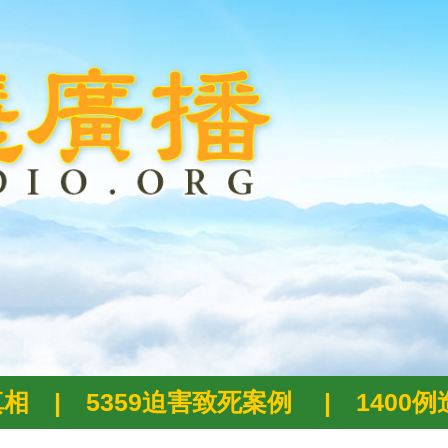
真相
|
5359迫害致死案例
|
1400