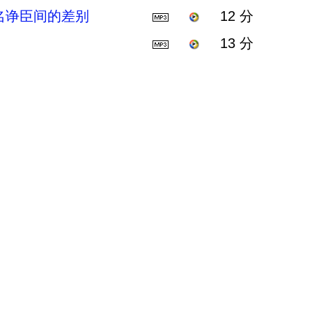
名诤臣间的差别
12 分
13 分