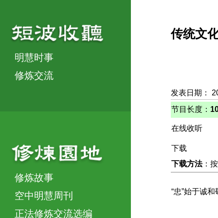
传统文
明慧时事
修炼交流
发表日期： 2
节目长度：
1
在线收听
下载
下载方法
：按
修炼故事
“忠”始于诚
空中明慧周刊
正法修炼交流选编