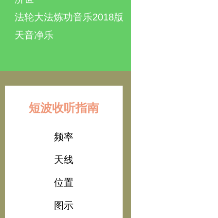
法轮大法炼功音乐2018版
天音净乐
短波收听指南
频率
天线
位置
图示