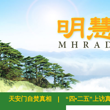
天安门自焚真相
|
“四•二五”上访