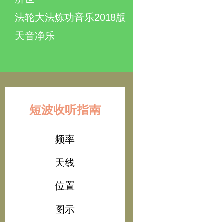
法轮大法炼功音乐2018版
天音净乐
短波收听指南
频率
天线
位置
图示