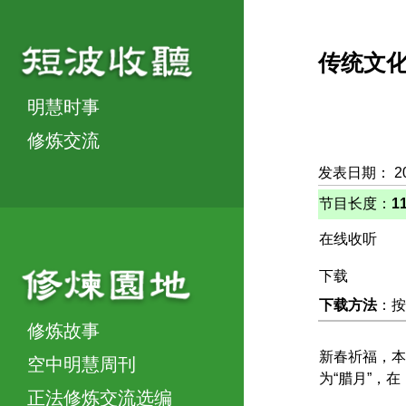
传统文
明慧时事
修炼交流
发表日期： 2
节目长度：
1
在线收听
下载
下载方法
：按
修炼故事
新春祈福，本
空中明慧周刊
为“腊月”，
正法修炼交流选编