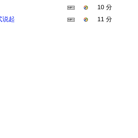
10 分
式说起
11 分