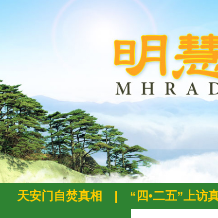
天安门自焚真相
|
“四•二五”上访