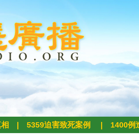
真相
|
5359迫害致死案例
|
1400