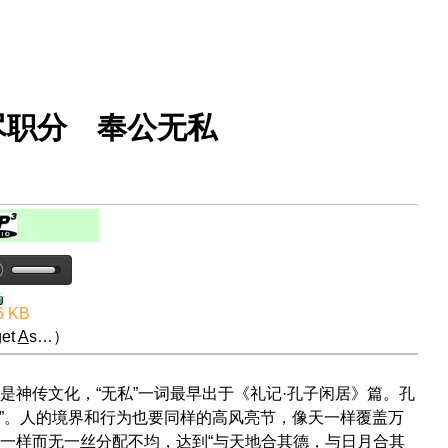
尽职分 奉公无私
6 KB
et
A
s…）
神传文化，“无私”一词最早出于《礼记·孔子闲居》篇。孔
照”。人的境界和行为也要同样的高风亮节，像天一样覆盖万
一样而无一丝分配不均，达到“与天地合其德，与日月合其