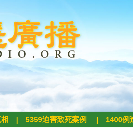
真相
|
5359迫害致死案例
|
1400