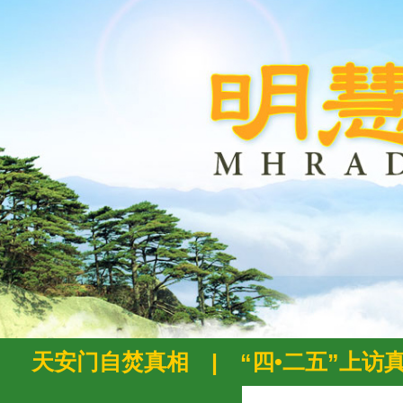
天安门自焚真相
|
“四•二五”上访