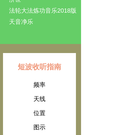
法轮大法炼功音乐2018版
天音净乐
短波收听指南
频率
天线
位置
图示