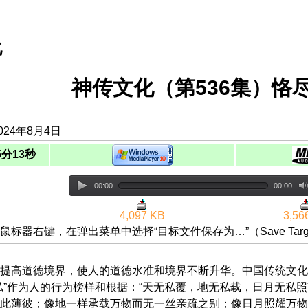
化
神传文化（第536集）恪
024年8月4日
5分13秒
00:00
00:00
4,097 KB
3,56
鼠标器右键，在弹出菜单中选择“目标文件保存为…”（Save Targ
提高道德境界，使人的道德水准和境界不断升华。中国传统文化是
私”作为人的行为榜样和根据：“天无私覆，地无私载，日月无私
此薄彼；像地一样承载万物而无一丝亲疏之别；像日月照耀万物