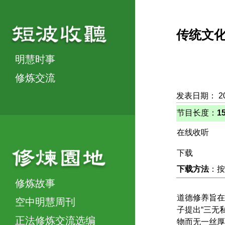
传统文
明慧时事
修炼交流
发表日期： 2
节目长度：
1
在线收听
下载
下载方法
：按
修炼故事
道德修养旨在
空中明慧周刊
子提出“三无
正法修炼交流选编
物而无一丝厚