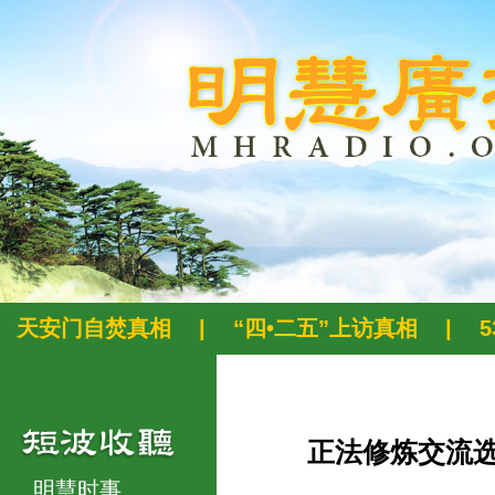
天安门自焚真相
|
“四•二五”上访真相
|
正法修炼交流
明慧时事