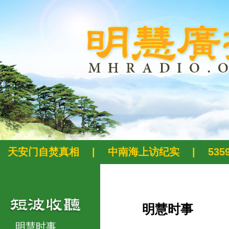
天安门自焚真相
|
中南海上访纪实
|
53
明慧时事
明慧时事