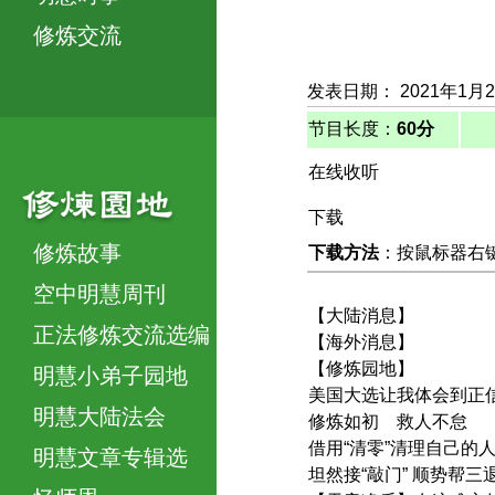
修炼交流
发表日期： 2021年1月
节目长度：
60分
在线收听
下载
修炼故事
下载方法
：按鼠标器右键，
空中明慧周刊
【大陆消息】
正法修炼交流选编
【海外消息】
【修炼园地】
明慧小弟子园地
美国大选让我体会到正
明慧大陆法会
修炼如初 救人不怠
借用“清零”清理自己的
明慧文章专辑选
坦然接“敲门” 顺势帮三