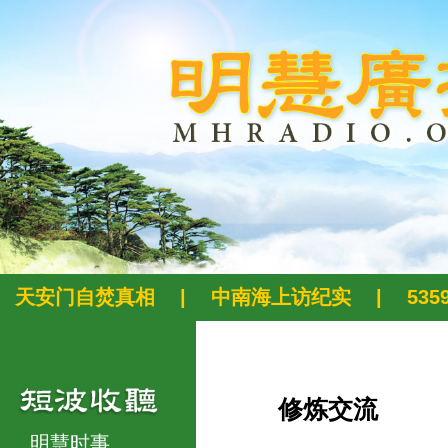
天安门自焚真相
|
中南海上访纪实
|
53
修炼交流
明慧时事