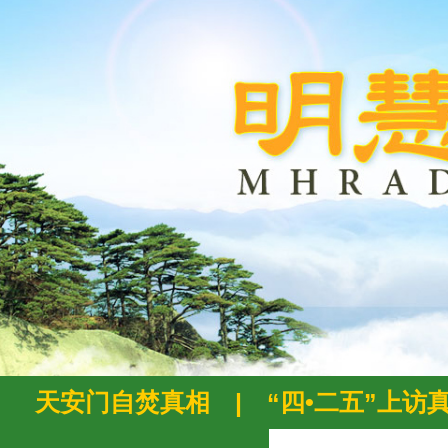
天安门自焚真相
|
“四•二五”上访