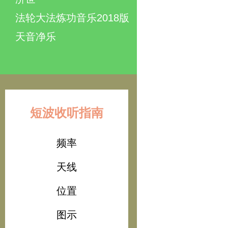
法轮大法炼功音乐2018版
天音净乐
短波收听指南
频率
天线
位置
图示