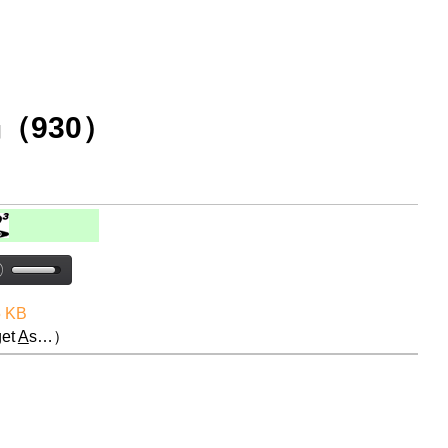
（930）
5 KB
et
A
s…）