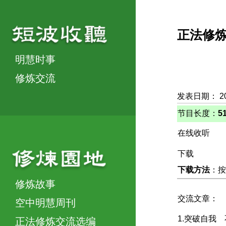
正法修
明慧时事
修炼交流
发表日期： 2
节目长度：
5
在线收听
下载
下载方法
：按
修炼故事
交流文章：
空中明慧周刊
1.突破自我
正法修炼交流选编