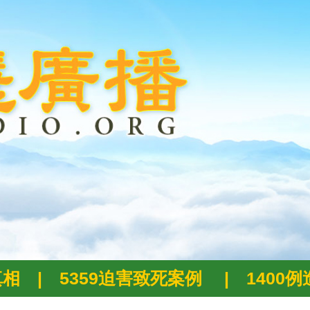
真相
|
5359迫害致死案例
|
1400