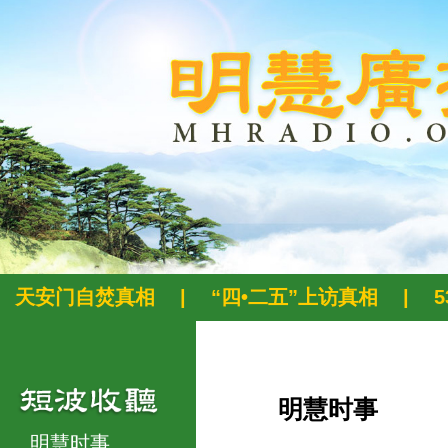
天安门自焚真相
|
“四•二五”上访真相
|
明慧时事
明慧时事