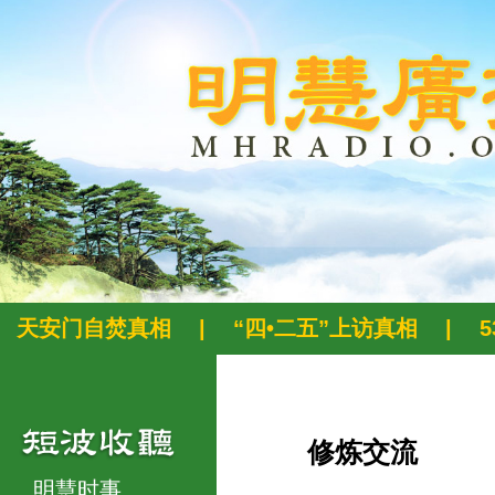
天安门自焚真相
|
“四•二五”上访真相
|
修炼交流
明慧时事