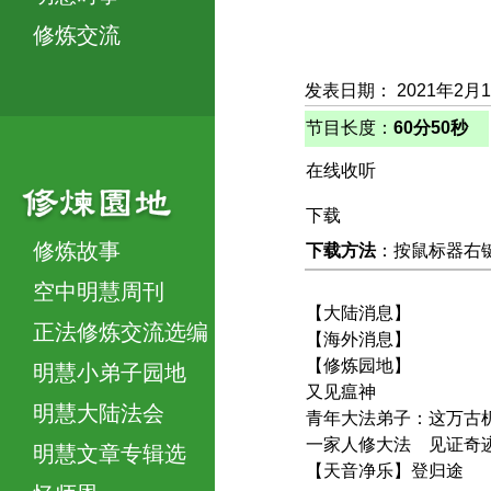
修炼交流
发表日期： 2021年2月
节目长度：
60分50秒
在线收听
下载
修炼故事
下载方法
：按鼠标器右键，
空中明慧周刊
【大陆消息】
正法修炼交流选编
【海外消息】
【修炼园地】
明慧小弟子园地
又见瘟神
明慧大陆法会
青年大法弟子：这万古
一家人修大法 见证奇
明慧文章专辑选
【天音净乐】登归途