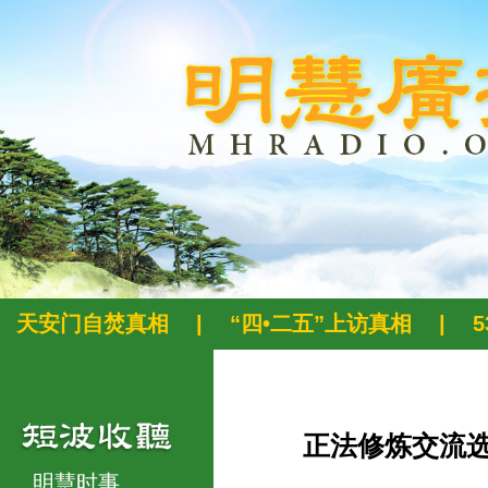
天安门自焚真相
|
“四•二五”上访真相
|
正法修炼交流
明慧时事