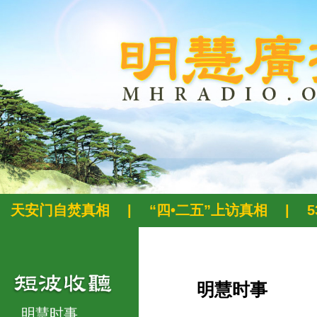
天安门自焚真相
|
“四•二五”上访真相
|
明慧时事
明慧时事