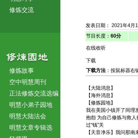
修炼交流
发表日期： 2021年4月
节目长度：
60分
在线收听
下载
修炼故事
下载方法
：按鼠标器右键，
空中明慧周刊
【大陆消息】
正法修炼交流选编
【海外消息】
【修炼园地】
明慧小弟子园地
我在美国小镇开了间理
明慧大陆法会
抱怨 为自己修炼与救人
过“钱”关
明慧文章专辑选
【天音净乐】我问那南