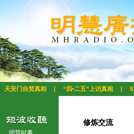
天安门自焚真相
|
“四•二五”上访真相
|
修炼交流
明慧时事