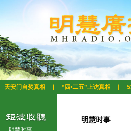
天安门自焚真相
|
“四•二五”上访真相
|
明慧时事
明慧时事