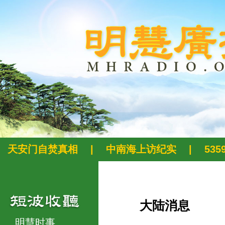
天安门自焚真相
|
中南海上访纪实
|
53
大陆消息
明慧时事