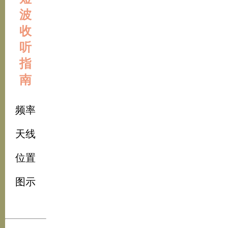
波
收
听
指
南
频率
天线
位置
图示