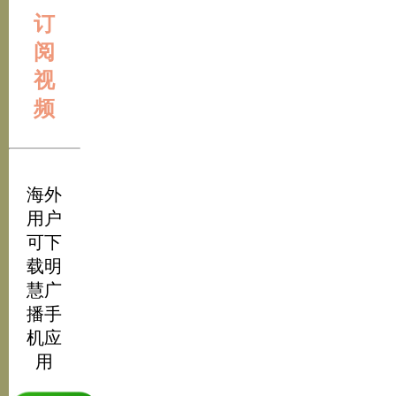
订
阅
视
频
海外
用户
可下
载明
慧广
播手
机应
用