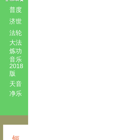
普度
济世
法轮
大法
炼功
音乐
2018
版
天音
净乐
短