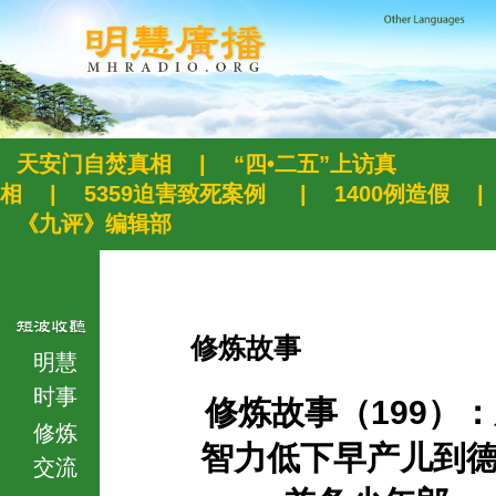
天安门自焚真相
|
“四•二五”上访真
相
|
5359迫害致死案例
|
1400例造假
|
《九评》编辑部
修炼故事
明慧
时事
修炼故事（199）
修炼
智力低下早产儿到
交流