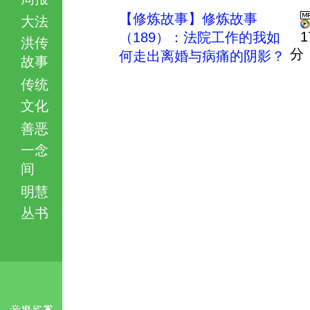
【修炼故事】修炼故事
大法
1
（189）：法院工作的我如
洪传
分
何走出离婚与病痛的阴影？
故事
传统
文化
善恶
一念
间
明慧
丛书