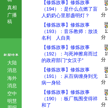
【修炼故事】修炼故事
真相
1
（194）：是什么点燃了盲
分
广播
人奶奶心里那盏明灯？
稿
【修炼故事】修炼故事
1
（193）：音乐教师：放淡
分
名利 人自美
【修炼故事】修炼故事
1
（192）：与死神擦肩而过
分
的政府部门“女汉子”
大陆
【修炼故事】修炼故事
消息
1
（191）：从百病缠身到无
海外
分
病一身轻
消息
【修炼故事】修炼故事
空中
1
（190）：板厂氛围变得祥
明慧
分
和了
周报