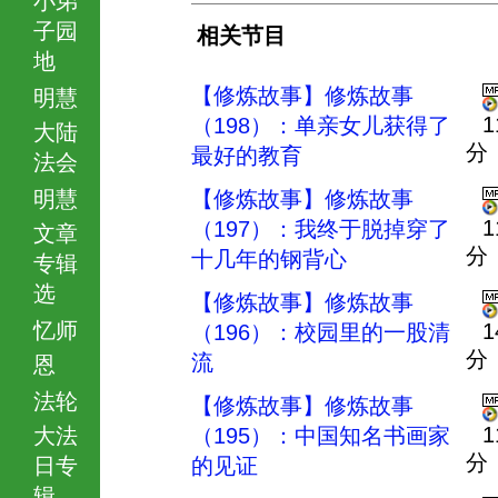
子园
相关节目
地
【修炼故事】修炼故事
明慧
1
（198）：单亲女儿获得了
大陆
分
最好的教育
法会
明慧
【修炼故事】修炼故事
1
（197）：我终于脱掉穿了
文章
分
十几年的钢背心
专辑
选
【修炼故事】修炼故事
忆师
1
（196）：校园里的一股清
分
流
恩
法轮
【修炼故事】修炼故事
1
大法
（195）：中国知名书画家
分
日专
的见证
辑