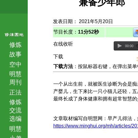
兼备少年郎
发表日期： 2021年5月20日
节目长度：
11分52秒
修炼
在线收听
00:00
故事
下载
空中
下载方法
：按鼠标器右键，在弹出菜单中选择
明慧
周刊
一个从出生前，就被医生诊断为会是痴
产婴儿，生下来比一只小猫儿还轻，五
正法
最终长成了身体健康和拥有超常智慧的
修炼
交流
选编
文章取材编写自明慧网：早产儿得法，
https://www.minghui.org/mh/articles/2
明慧
小弟