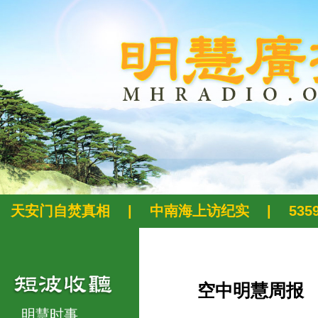
天安门自焚真相
|
中南海上访纪实
|
53
空中明慧周报
明慧时事