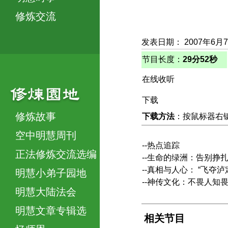
修炼交流
发表日期： 2007年6月
节目长度：
29分52秒
在线收听
下载
修炼故事
下载方法
：按鼠标器右键，
空中明慧周刊
--热点追踪
正法修炼交流选编
--生命的绿洲：告别挣
--真相与人心： “飞夺
明慧小弟子园地
--神传文化：不畏人知
明慧大陆法会
明慧文章专辑选
相关节目