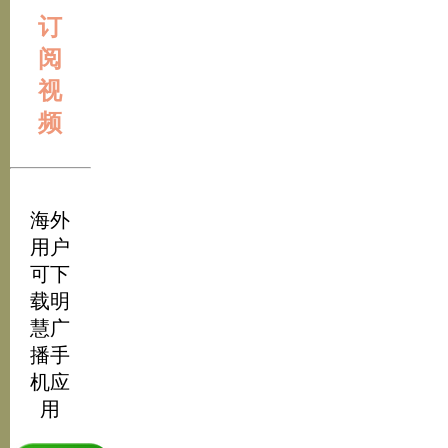
订
阅
视
频
海外
用户
可下
载明
慧广
播手
机应
用