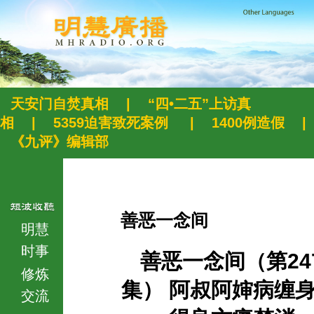
天安门自焚真相
|
“四•二五”上访真
相
|
5359迫害致死案例
|
1400例造假
|
《九评》编辑部
善恶一念间
明慧
时事
善恶一念间（第24
修炼
集） 阿叔阿婶病缠身
交流