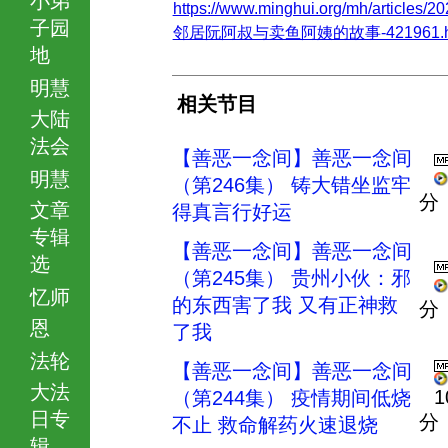
https://www.minghui.org/mh/articles/20
子园
邻居阮阿叔与卖鱼阿姨的故事-421961.h
地
明慧
相关节目
大陆
法会
【善恶一念间】善恶一念间
明慧
（第246集） 铸大错坐监牢
分
文章
得真言行好运
专辑
【善恶一念间】善恶一念间
选
（第245集） 贵州小伙：邪
忆师
的东西害了我 又有正神救
分
恩
了我
法轮
【善恶一念间】善恶一念间
大法
1
（第244集） 疫情期间低烧
日专
分
不止 救命解药火速退烧
辑