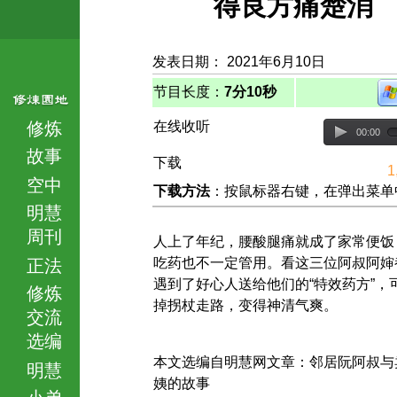
得良方痛楚消
发表日期： 2021年6月10日
节目长度：
7分10秒
修炼
在线收听
00:00
故事
下载
1
空中
下载方法
：按鼠标器右键，在弹出菜单中选择
明慧
周刊
人上了年纪，腰酸腿痛就成了家常便饭
吃药也不一定管用。看这三位阿叔阿婶
正法
遇到了好心人送给他们的“特效药方”，
修炼
掉拐杖走路，变得神清气爽。
交流
选编
本文选编自明慧网文章：邻居阮阿叔与
明慧
姨的故事
小弟