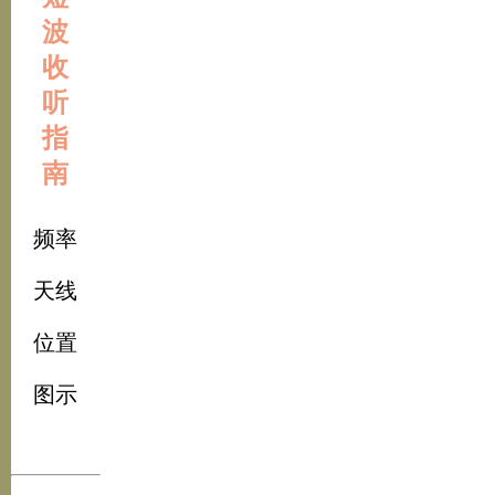
波
收
听
指
南
频率
天线
位置
图示