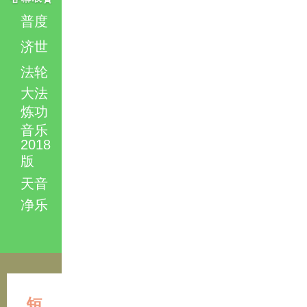
普度
济世
法轮
大法
炼功
音乐
2018
版
天音
净乐
短