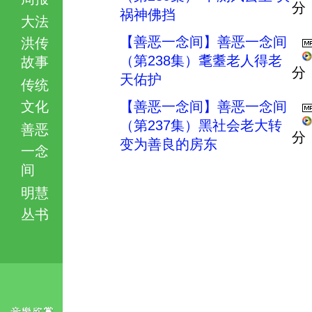
分
祸神佛挡
大法
【善恶一念间】善恶一念间
洪传
（第238集）耄耋老人得老
故事
分
天佑护
传统
文化
【善恶一念间】善恶一念间
（第237集）黑社会老大转
善恶
分
变为善良的房东
一念
间
明慧
丛书