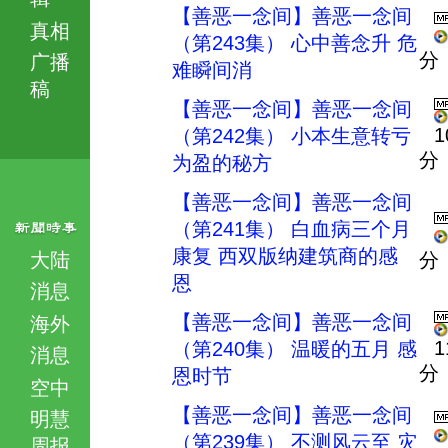
【善恶一念间】善恶一念间
真相
（第243集） 心中善念升 危
分
广播
难瞬间消
稿
【善恶一念间】善恶一念间
1
（第242集） 小本生意转亏
分
为盈的秘方
【善恶一念间】善恶一念间
（第241集） 白血病三个月
康复 西双版纳建筑商的感
大陆
分
恩
消息
【善恶一念间】善恶一念间
海外
1
（第240集） 温暖的五月 感
消息
分
恩时节
空中
【善恶一念间】善恶一念间
明慧
（第239集） 不测风云至 灾
周报