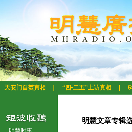
天安门自焚真相
|
“四•二五”上访真相
|
明慧文章专辑
明慧时事