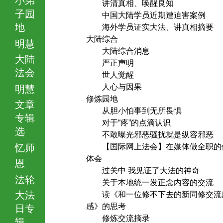
讲清真相、唤醒良知
子园
中国大陆学员近期遭迫害案例
地
海外学员证实大法、讲真相摘要
大陆综合
明慧
大陆综合消息
大陆
严正声明
法会
世人觉醒
人心与因果
明慧
修炼园地
文章
从胆小怕事到无所畏惧
专辑
对于“疼”的点滴认识
选
不敢曝光邪恶骚扰就是纵容邪恶
忆师
【国际网上法会】在媒体做全职的
体会
恩
过关中 我见证了大法的神奇
法轮
关于本地统一发正念内容的交流
大法
读《和一位修不下去的新同修交流
感》的思考
日专
修炼交流摘录
辑