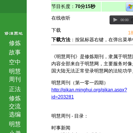
节目长度：
70分15秒
在线收听
00:00
下载
18
下载方法
：按鼠标器右键，在弹出菜单中选择
修炼
故事
《明慧周刊》是修炼期刊，隶属于明慧
空中
内容全部来自于明慧网，主要服务对像
明慧
国大陆无法正常登录明慧网的法轮功学
周刊
明慧周刊（第一零一四期）
正法
http://qikan.minghui.org/qikan.aspx?
id=203281
修炼
交流
选编
明慧周刊 - 目录：
明慧
时事新闻
小弟