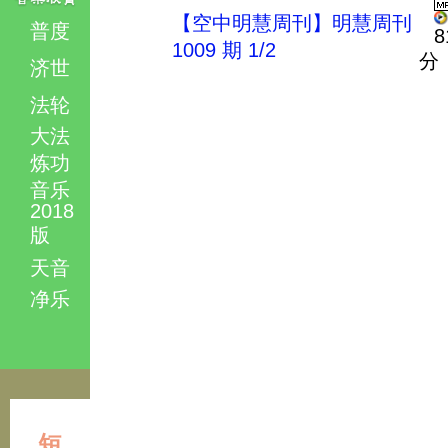
【空中明慧周刊】明慧周刊
普度
8
1009 期 1/2
分
济世
法轮
大法
炼功
音乐
2018
版
天音
净乐
短