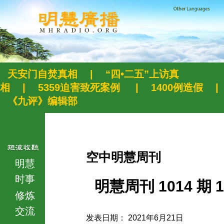
天安门自焚真相
|
“四•二五”上访真
相
|
5359迫害致死案例
|
1400例造假
|
《九评》编辑部
空中明慧周刊
明慧
时事
明慧周刊 1014 期 1
修炼
交流
发表日期： 2021年6月21日