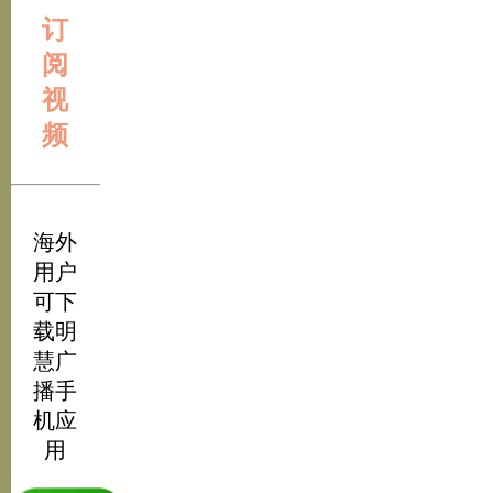
订
阅
视
频
海外
用户
可下
载明
慧广
播手
机应
用