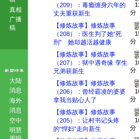
1
（209）：毒瘾缠身六年的
真相
分
丈夫重获新生
广播
【修炼故事】修炼故事
稿
1
（208）：医生判了她“死
分
刑” 她却越活越健康
【修炼故事】修炼故事
1
（207）：狱中遇奇缘 孪生
分
兄弟获新生
大陆
【修炼故事】修炼故事
消息
1
（206）：曾经霸凌的婆婆
分
拿我当贴心人了
海外
消息
【修炼故事】修炼故事
1
空中
（205）：让村书记头疼
分
的“悍妇”走向新生
明慧
周报