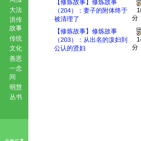
【修炼故事】修炼故事
大法
1
（204）：妻子的附体终于
分
被清理了
洪传
故事
【修炼故事】修炼故事
传统
1
（203）：从出名的泼妇到
分
文化
公认的贤妇
善恶
一念
间
明慧
丛书