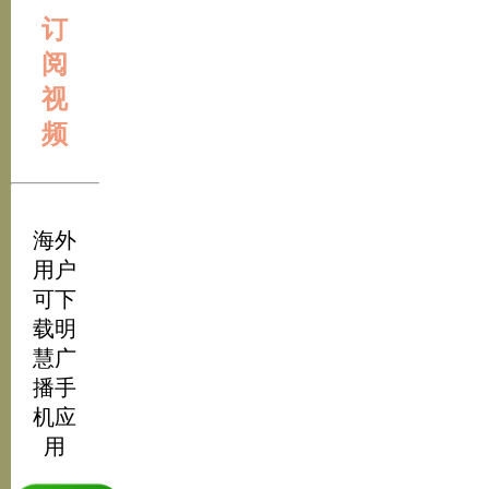
订
阅
视
频
海外
用户
可下
载明
慧广
播手
机应
用