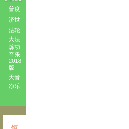
普度
济世
法轮
大法
炼功
音乐
2018
版
天音
净乐
短