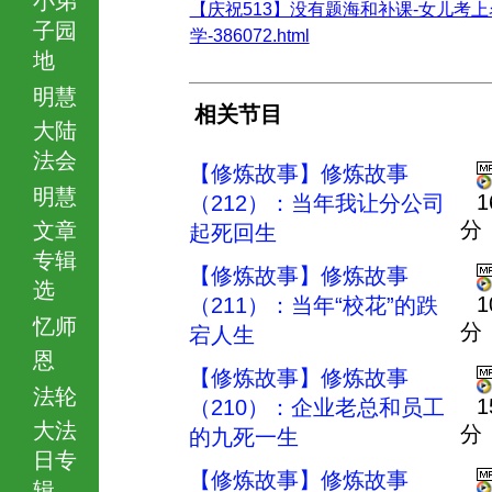
【庆祝513】没有题海和补课-女儿考
子园
学-386072.html
地
明慧
相关节目
大陆
法会
【修炼故事】修炼故事
明慧
1
（212）：当年我让分公司
分
文章
起死回生
专辑
【修炼故事】修炼故事
选
1
（211）：当年“校花”的跌
忆师
分
宕人生
恩
【修炼故事】修炼故事
法轮
1
（210）：企业老总和员工
大法
分
的九死一生
日专
【修炼故事】修炼故事
辑