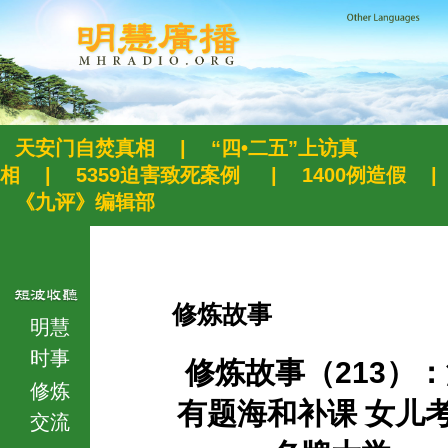
天安门自焚真相
|
“四•二五”上访真
相
|
5359迫害致死案例
|
1400例造假
|
《九评》编辑部
修炼故事
明慧
时事
修炼故事（213）
修炼
有题海和补课 女儿
交流