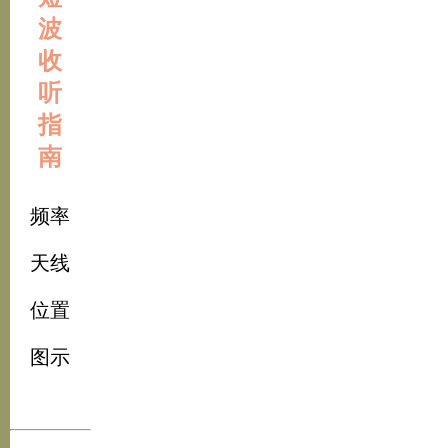
波
收
听
指
南
频率
天线
位置
图示