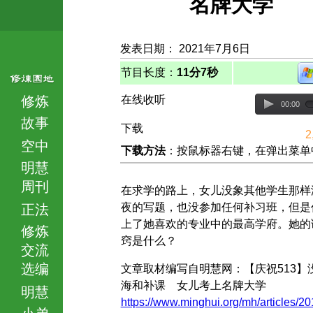
名牌大学
发表日期： 2021年7月6日
节目长度：
11分7秒
修炼
在线收听
00:00
故事
下载
2
空中
下载方法
：按鼠标器右键，在弹出菜单中选择
明慧
周刊
在求学的路上，女儿没象其他学生那样
夜的写题，也没参加任何补习班，但是
正法
上了她喜欢的专业中的最高学府。她的
修炼
窍是什么？
交流
选编
文章取材编写自明慧网：【庆祝513】
海和补课 女儿考上名牌大学
明慧
https://www.minghui.org/mh/articles/20
小弟