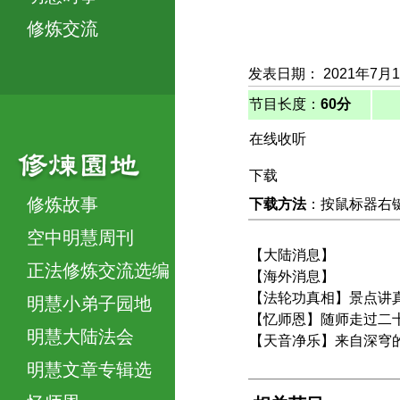
修炼交流
发表日期： 2021年7月
节目长度：
60分
在线收听
下载
修炼故事
下载方法
：按鼠标器右键，
空中明慧周刊
【大陆消息】
正法修炼交流选编
【海外消息】
【法轮功真相】景点讲
明慧小弟子园地
【忆师恩】随师走过二
明慧大陆法会
【天音净乐】来自深穹
明慧文章专辑选