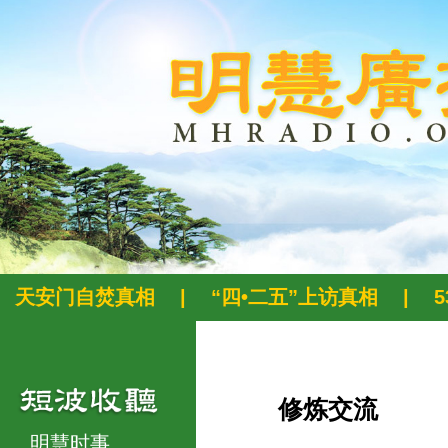
天安门自焚真相
|
“四•二五”上访真相
|
修炼交流
明慧时事