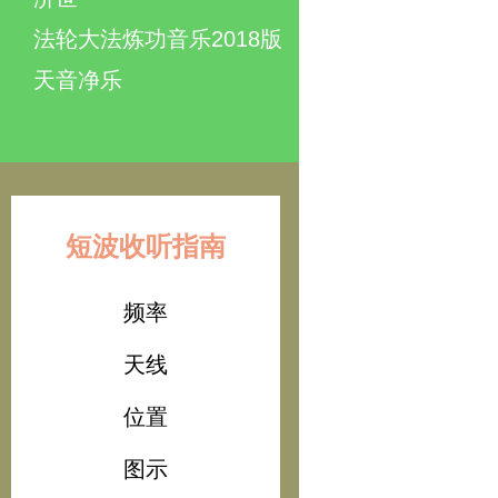
法轮大法炼功音乐2018版
天音净乐
短波收听指南
频率
天线
位置
图示