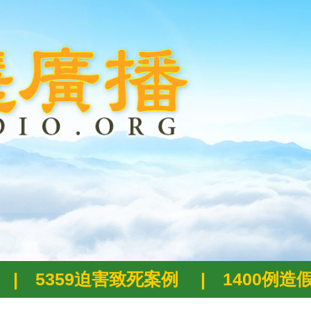
|
5359迫害致死案例
|
1400例造