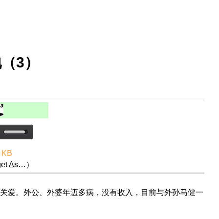
（3）
 KB
et
A
s…）
关爱。外公、外婆年迈多病，没有收入，目前与外孙马健一