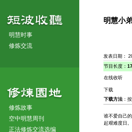
明慧小
明慧时事
修炼交流
发表日期： 20
节目长度：
1
在线收听
下载
下载方法
：按
修炼故事
谁不爱自己的
空中明慧周刊
起艰难度日。
正法修炼交流选编