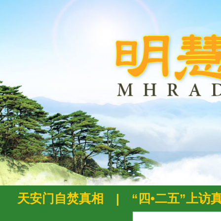
天安门自焚真相
|
“四•二五”上访