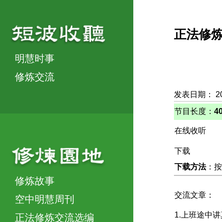
正法修
明慧时事
修炼交流
发表日期： 2
节目长度：
4
在线收听
下载
下载方法
：按
修炼故事
交流文章：
空中明慧周刊
1.上班途中
正法修炼交流选编