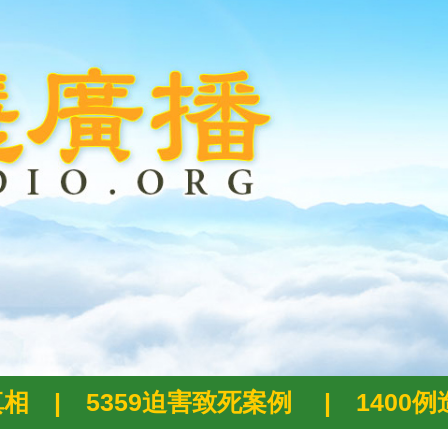
真相
|
5359迫害致死案例
|
1400