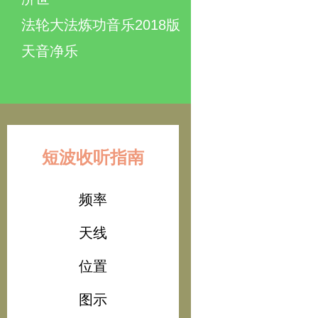
法轮大法炼功音乐2018版
天音净乐
短波收听指南
频率
天线
位置
图示