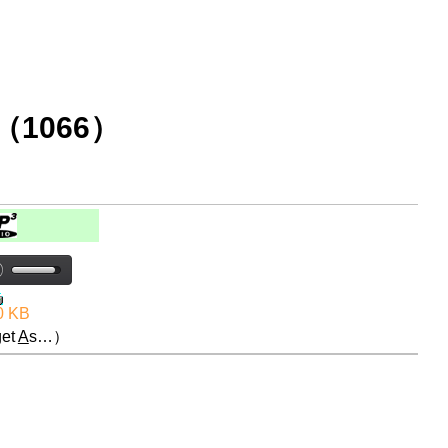
1066）
0 KB
et
A
s…）