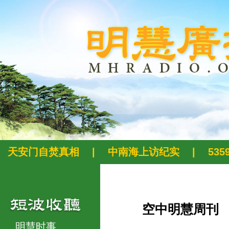
天安门自焚真相
|
中南海上访纪实
|
53
空中明慧周刊
明慧时事