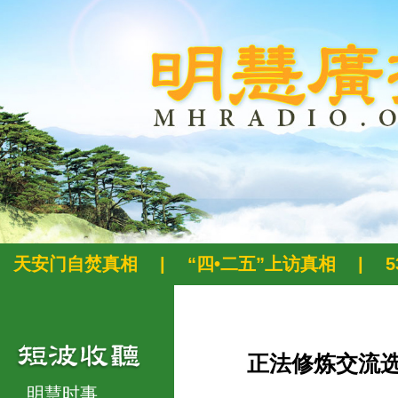
天安门自焚真相
|
“四•二五”上访真相
|
正法修炼交流
明慧时事