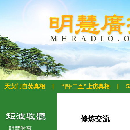
天安门自焚真相
|
“四•二五”上访真相
|
修炼交流
明慧时事