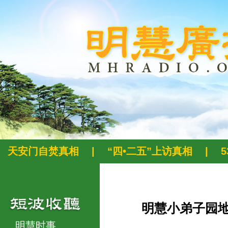
天安门自焚真相
|
“四•二五”上访真相
|
明慧小弟子园
明慧时事