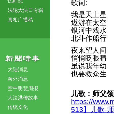
忆师恩
歌词:
法轮大法日专辑
我是天上星
真相广播稿
遨游在太空
银河中戏水
北斗作船行
夜来望人间
悄悄眨眼睛
虽说我年幼
大陆消息
也要救众生
海外消息
空中明慧周报
儿歌：师父领
大法洪传故事
https://www.
传统文化
513】儿歌-师