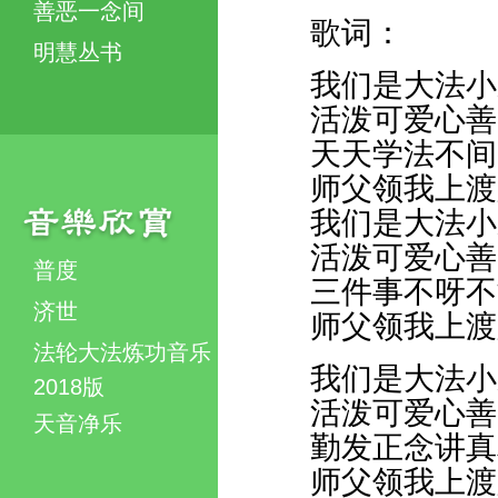
善恶一念间
歌词：
明慧丛书
我们是大法小
活泼可爱心善
天天学法不间
师父领我上渡
我们是大法小
活泼可爱心善
普度
三件事不呀不
济世
师父领我上渡
法轮大法炼功音乐
我们是大法小
2018版
活泼可爱心善
天音净乐
勤发正念讲真
师父领我上渡