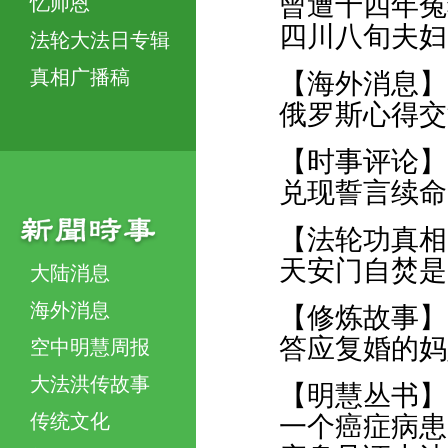
曾遭十四年冤
忆师恩
四川八旬夫妇
法轮大法日专辑
真相广播稿
【海外消息】
俄罗斯心得交
【时事评论】
兑现誓言续命
【法轮功真相
天安门自焚是
大陆消息
海外消息
【修炼故事】
答应复婚的妈
空中明慧周报
大法洪传故事
【明慧丛书】
传统文化
一个癌症病患