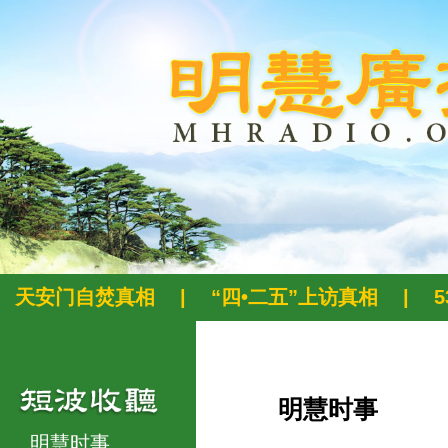
天安门自焚真相
|
“四•二五”上访真相
|
明慧时事
明慧时事