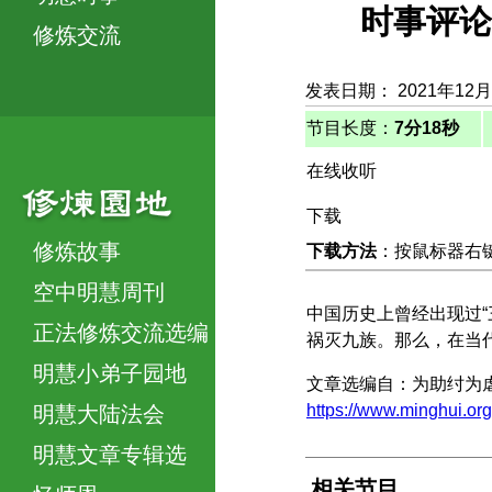
时事评论（
修炼交流
发表日期： 2021年12月
节目长度：
7分18秒
在线收听
下载
修炼故事
下载方法
：按鼠标器右键，
空中明慧周刊
中国历史上曾经出现过
正法修炼交流选编
祸灭九族。那么，在当
明慧小弟子园地
文章选编自：为助纣为
https://www.minghui
明慧大陆法会
明慧文章专辑选
相关节目