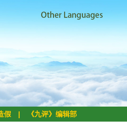
例造假
|
《九评》编辑部