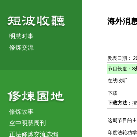
海外消
明慧时事
修炼交流
发表日期： 2
节目长度：
3
在线收听
下载
下载方法
：按
修炼故事
这期节目的主
空中明慧周刊
印度法轮功学
正法修炼交流选编