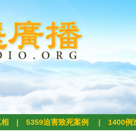
真相
|
5359迫害致死案例
|
1400