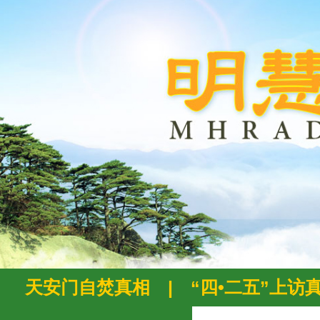
天安门自焚真相
|
“四•二五”上访