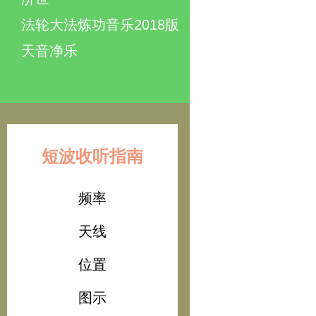
法轮大法炼功音乐2018版
天音净乐
短波收听指南
频率
天线
位置
图示