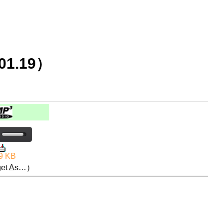
1.19）
9 KB
et
A
s…）