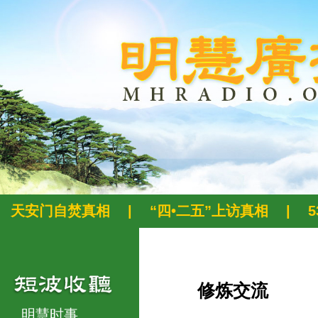
天安门自焚真相
|
“四•二五”上访真相
|
修炼交流
明慧时事