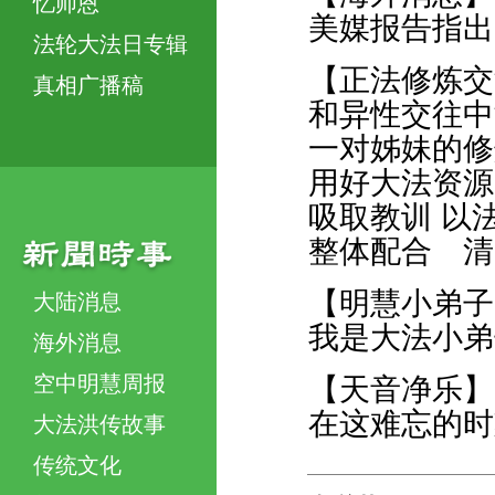
忆师恩
美媒报告指出
法轮大法日专辑
【正法修炼交
真相广播稿
和异性交往中
一对姊妹的修
用好大法资源
吸取教训 以
整体配合 清
【明慧小弟子
大陆消息
我是大法小弟
海外消息
空中明慧周报
【天音净乐】
在这难忘的时
大法洪传故事
传统文化