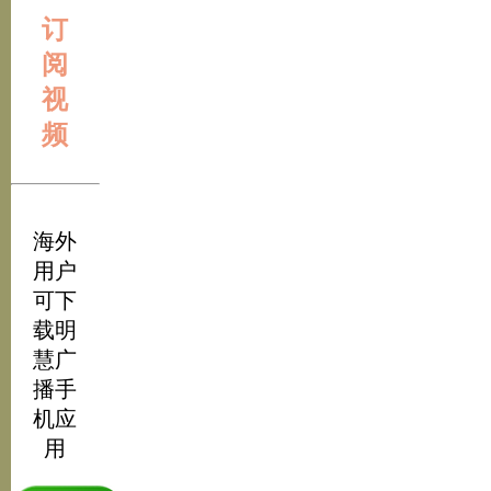
订
阅
视
频
海外
用户
可下
载明
慧广
播手
机应
用