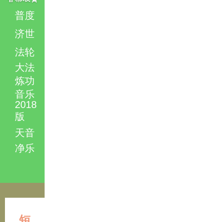
普度
济世
法轮
大法
炼功
音乐
2018
版
天音
净乐
短