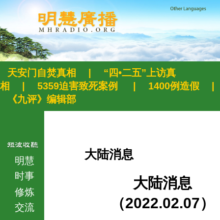
天安门自焚真相
|
“四•二五”上访真
相
|
5359迫害致死案例
|
1400例造假
|
《九评》编辑部
大陆消息
明慧
时事
大陆消息
修炼
（2022.02.07）
交流