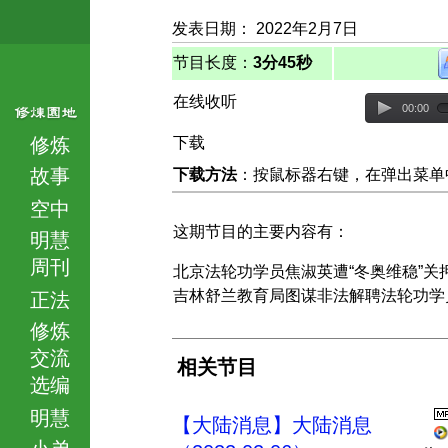
发表日期： 2022年2月7日
节目长度：
3分45秒
在线收听
00:00
修炼
下载
故事
下载方法
：按鼠标器右键，在弹出菜单中选择
空中
这期节目的主要内容有：
明慧
周刊
北京法轮功学员焦淑英遭“冬奥维稳”关
吉林舒兰教育局图谋非法解聘法轮功学
正法
修炼
交流
相关节目
选编
明慧
【大陆消息】大陆消息
小弟