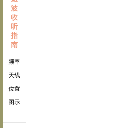
波
收
听
指
南
频率
天线
位置
图示