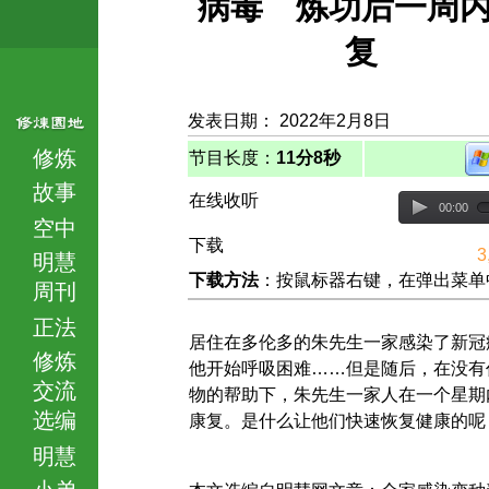
病毒 炼功后一周
复
发表日期： 2022年2月8日
修炼
节目长度：
11分8秒
故事
在线收听
00:00
空中
下载
3
明慧
下载方法
：按鼠标器右键，在弹出菜单中选择
周刊
正法
居住在多伦多的朱先生一家感染了新冠
修炼
他开始呼吸困难……但是随后，在没有
交流
物的帮助下，朱先生一家人在一个星期
选编
康复。是什么让他们快速恢复健康的呢
明慧
小弟