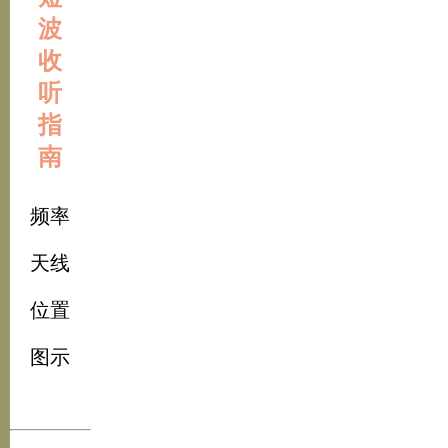
波
收
听
指
南
频率
天线
位置
图示