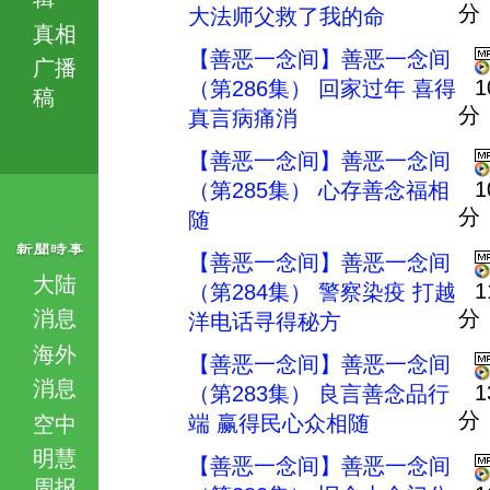
分
大法师父救了我的命
真相
【善恶一念间】善恶一念间
广播
1
（第286集） 回家过年 喜得
稿
分
真言病痛消
【善恶一念间】善恶一念间
1
（第285集） 心存善念福相
分
随
【善恶一念间】善恶一念间
大陆
1
（第284集） 警察染疫 打越
消息
分
洋电话寻得秘方
海外
【善恶一念间】善恶一念间
消息
1
（第283集） 良言善念品行
分
端 赢得民心众相随
空中
明慧
【善恶一念间】善恶一念间
周报