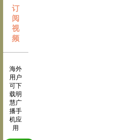
订
阅
视
频
海外
用户
可下
载明
慧广
播手
机应
用