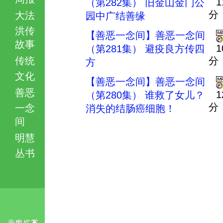
1
（第282集） 旧金山金门公
分
大法
园中广结善缘
洪传
【善恶一念间】善恶一念间
故事
1
（第281集） 避疫良方传四
传统
分
方
文化
【善恶一念间】善恶一念间
善恶
1
（第280集） 谁救了女儿？
分
一念
消失的结肠癌细胞！
间
明慧
丛书