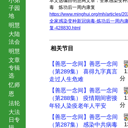
本文选编自明慧网文章：全家感染变种
子园
毒 炼功后一周内康复
https://www.minghui.org/mh/articles/20
地
全家感染变种新冠病毒-炼功后一周内
明慧
复-428830.html
大陆
法会
相关节目
明慧
文章
【善恶一念间】善恶一念间
专辑
1
（第289集） 喜得九字真言
选
分
走过人生危难
忆师
【善恶一念间】善恶一念间
恩
1
（第288集） 疫情期间密接
法轮
分
年轻人染疫老年人平安
大法
【善恶一念间】善恶一念间
日专
1
（第287集） 感染中共病毒
辑