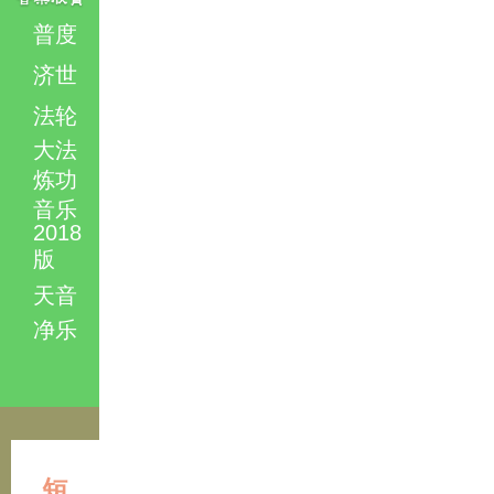
普度
济世
法轮
大法
炼功
音乐
2018
版
天音
净乐
短