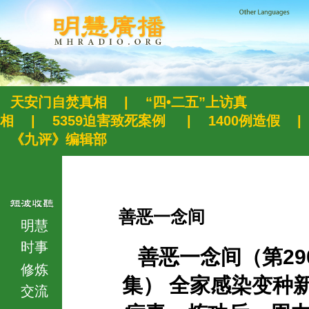
天安门自焚真相
|
“四•二五”上访真
相
|
5359迫害致死案例
|
1400例造假
|
《九评》编辑部
善恶一念间
明慧
时事
善恶一念间（第29
修炼
集） 全家感染变种
交流