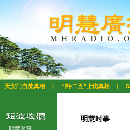
天安门自焚真相
|
“四•二五”上访真相
|
明慧时事
明慧时事