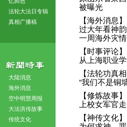
忆师恩
被曝光
法轮大法日专辑
【海外消息】
真相广播稿
过大年看神韵
一周海外灾情
【时事评论】
从上海职业学
【法轮功真相
大陆消息
“我们不是铜
海外消息
【修炼故事】
空中明慧周报
上校女军官走
大法洪传故事
【神传文化】
传统文化
为何求神、罪