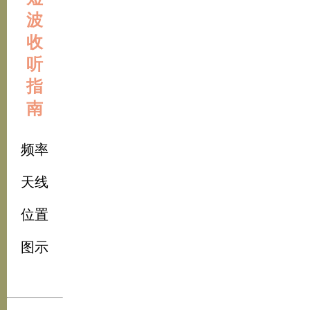
波
收
听
指
南
频率
天线
位置
图示