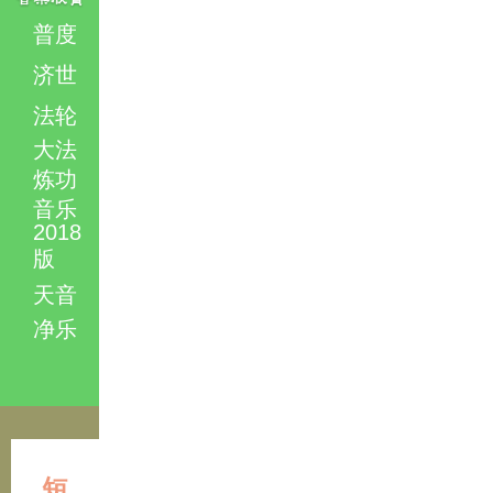
普度
济世
法轮
大法
炼功
音乐
2018
版
天音
净乐
短