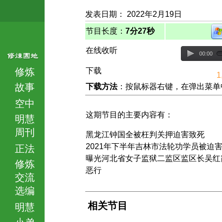
发表日期： 2022年2月19日
节目长度：
7分27秒
在线收听
00:00
修炼
下载
1
故事
下载方法
：按鼠标器右键，在弹出菜单中选择
空中
这期节目的主要内容有：
明慧
周刊
黑龙江钟国全被枉判关押迫害致死
2021年下半年吉林市法轮功学员被迫
正法
曝光河北省女子监狱二监区监区长吴红
修炼
恶行
交流
选编
相关节目
明慧
小弟