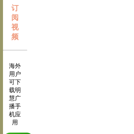
订
阅
视
频
海外
用户
可下
载明
慧广
播手
机应
用