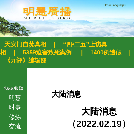
天安门自焚真相
|
“四•二五”上访真
相
|
5359迫害致死案例
|
1400例造假
|
《九评》编辑部
大陆消息
明慧
时事
大陆消息
修炼
（2022.02.19）
交流