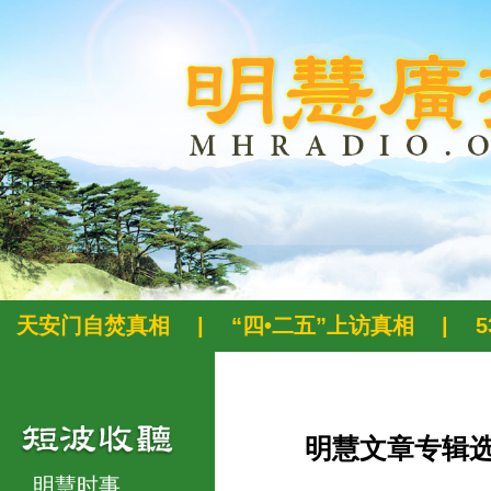
天安门自焚真相
|
“四•二五”上访真相
|
明慧文章专辑
明慧时事