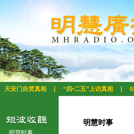
天安门自焚真相
|
“四•二五”上访真相
|
明慧时事
明慧时事