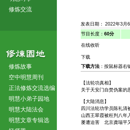
修炼交流
发表日期： 2022年3月
节目长度：
60分
在线收听
下载
修炼故事
下载方法
：按鼠标器右键，
空中明慧周刊
【法轮功真相】
正法修炼交流选编
关于天安门自焚伪案的
明慧小弟子园地
【大陆消息】
四川法轮功学员陈礼清
明慧大陆法会
山西王翠霞被枉判八年
明慧文章专辑选
屡遭迫害 北京龚瑞平