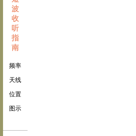
波
收
听
指
南
频率
天线
位置
图示