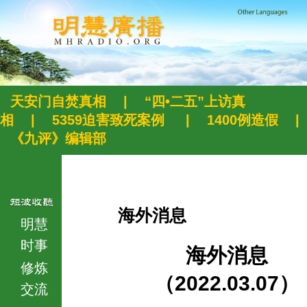
天安门自焚真相
|
“四•二五”上访真
相
|
5359迫害致死案例
|
1400例造假
|
《九评》编辑部
海外消息
明慧
时事
海外消息
修炼
（2022.03.07）
交流