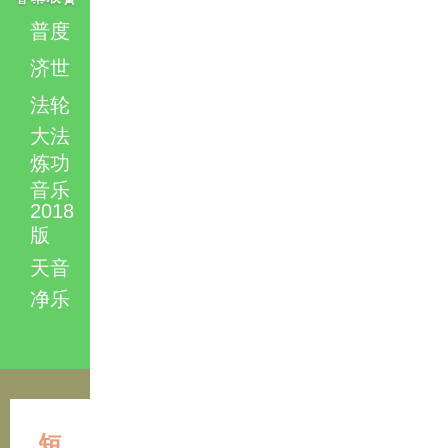
普度
济世
法轮
大法
炼功
音乐
2018
版
天音
净乐
短