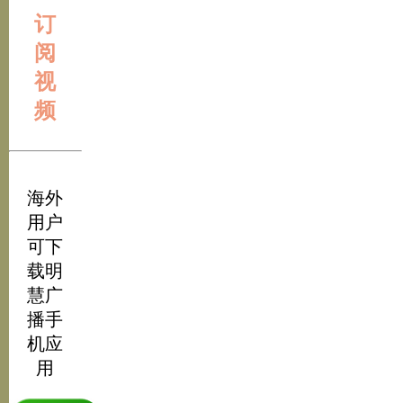
订
阅
视
频
海外
用户
可下
载明
慧广
播手
机应
用